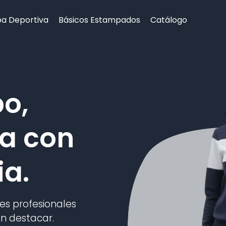
a Deportiva
Básicos Estampados
Catálogo
po,
ia con
ia.
s profesionales
n destacar.