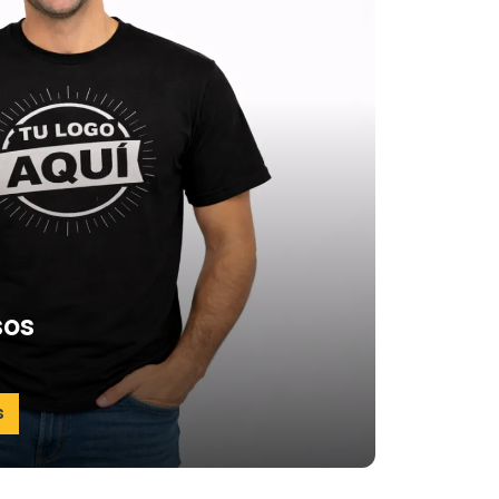
sos
s