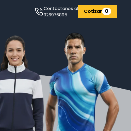
Contáctanos al
0
Cotizar
926976895